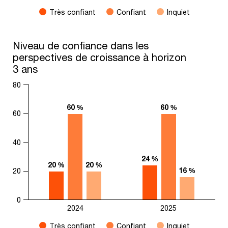
Très confiant
Confiant
Inquiet
End of interactive chart.
Niveau de confiance dans les perspectives de croissance à ho
Niveau de confiance dans les
perspectives de croissance à horizon
Bar chart with 3 data series.
3 ans
The chart has 1 X axis displaying categories.
The chart has 1 Y axis displaying values. Range: 0 to 80.
80
60 %
60 %
60 %
60 %
60
40
24 %
24 %
20 %
20 %
20 %
20 %
16 %
16 %
20
0
2024
2025
Très confiant
Confiant
Inquiet