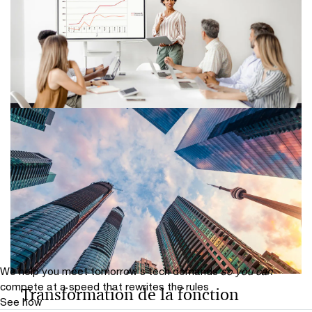
témoignage de Pernod Ricard sur sa
transformation avec PwC
Comment PwC a accompagné
Urbasolar dans la transformation de
sa fonction finance ?
We help you meet tomorrow’s tech demands
so you can
compete at a speed that rewrites the rules
Transformation de la fonction
See how