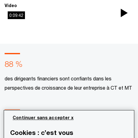
Video
0:09:42
Pla
Vi
88 %
des dirigeants financiers sont confiants dans les
perspectives de croissance de leur entreprise à CT et MT
Continuer sans accepter x
78 %
Cookies : c’est vous
des directions Financières jugent que l’IA aura un impact