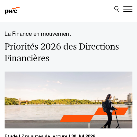
Aller
Aller
au
au
contenu
pied
de
page
La Finance en mouvement
Priorités 2026 des Directions
Financières
Etude
7 minutes de lecture
30 Jul 2026