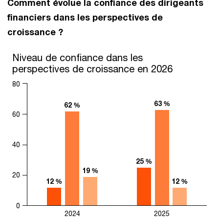
Comment évolue la confiance des dirigeants
financiers dans les perspectives de
croissance ?
Niveau de confiance dans les perspectives de croissance en 
Niveau de confiance dans les
perspectives de croissance en 2026
Bar chart with 3 data series.
The chart has 1 X axis displaying categories.
80
The chart has 1 Y axis displaying values. Range: 0 to 80.
63 %
63 %
62 %
62 %
60
40
25 %
25 %
19 %
19 %
20
12 %
12 %
12 %
12 %
0
2024
2025